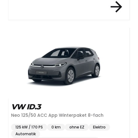
VW ID.3
Neo 125/50 ACC App Winterpaket 8-fach
125 kW / 170 PS
0 km
ohne EZ
Elektro
Automatik