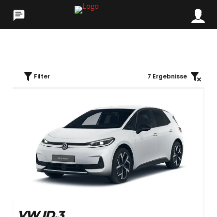
Filter
7
Ergebnisse
VW ID.3