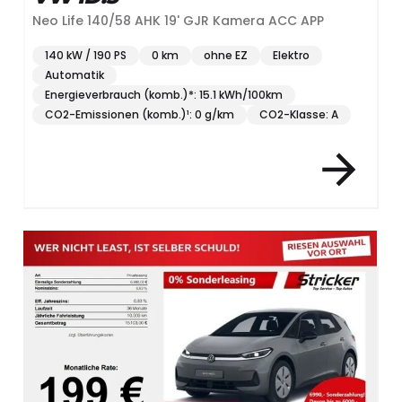
Neo Life 140/58 AHK 19' GJR Kamera ACC APP
140 kW / 190 PS
0 km
ohne EZ
Elektro
Automatik
Energieverbrauch (komb.)*: 15.1 kWh/100km
CO2-Emissionen (komb.)¹: 0 g/km
CO2-Klasse: A