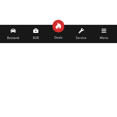





Deals
Bestand
B2B
Service
Menü
Seite wird nicht richtig angezeigt? Bitte hier klicken.