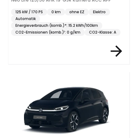
Neo Life 125/50 AHK 19' GJR Kamera ACC APP
125 kW / 170 PS
0 km
ohne EZ
Elektro
Automatik
Energieverbrauch (komb.)*: 15.2 kWh/100km
CO2-Emissionen (komb.)¹: 0 g/km
CO2-Klasse: A