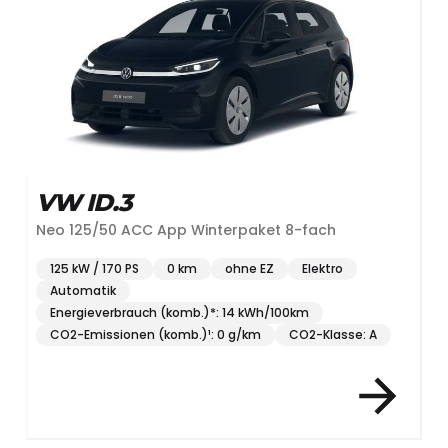
VW ID.3
Neo 125/50 ACC App Winterpaket 8-fach
125 kW / 170 PS
0 km
ohne EZ
Elektro
Automatik
Energieverbrauch (komb.)*: 14 kWh/100km
CO2-Emissionen (komb.)¹: 0 g/km
CO2-Klasse: A