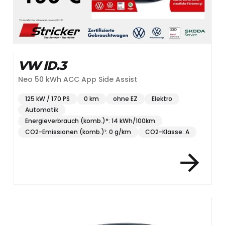
VW ID.3
Neo 50 kWh ACC App Side Assist
125 kW / 170 PS
0 km
ohne EZ
Elektro
Automatik
Energieverbrauch (komb.)*: 14 kWh/100km
CO2-Emissionen (komb.)¹: 0 g/km
CO2-Klasse: A