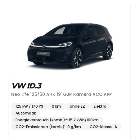
VW ID.3
Neo Life 125/50 AHK 19' GJR Kamera ACC APP
125 kW / 170 PS
0 km
ohne EZ
Elektro
Automatik
Energieverbrauch (komb.)*: 15.2 kWh/100km
CO2-Emissionen (komb.)¹: 0 g/km
CO2-Klasse: A