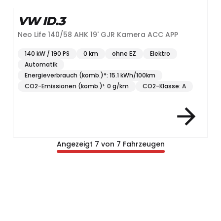
VW ID.3
Neo Life 140/58 AHK 19' GJR Kamera ACC APP
140 kW / 190 PS
0 km
ohne EZ
Elektro
Automatik
Energieverbrauch (komb.)*: 15.1 kWh/100km
CO2-Emissionen (komb.)¹: 0 g/km
CO2-Klasse: A
Angezeigt 7 von 7 Fahrzeugen