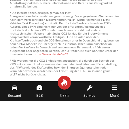
Ausstattungspaketes. Nähere Informationen und Details zur Verfügbarkeit
erhalten Sie bei uns.
*Die Informationen erfolgen gemäß der Pkw-
Energieverbrauchskennzeichnungsverordnung. Die angegebenen Werte wurden
nach dem vorgeschrieben Messverfahren WLTP (World Harmonised Light
Vehicles Test Procedure) ermittelt. Der Kraftstoffverbrauch und der CO2-
Ausstoß eines PKW sind nicht nur von der effizienten Ausnutzung des
Kraftstoffs durch den PKW, sondern auch vom Fahrstil und anderen
nichttechnischen Faktoren abhängig. CO2 ist das für die Erderwärmung
hauptsächlich verantwortliche Treibgas. Ein Leitfaden über den
Kraftstoffverbrauch und die CO2-Emissionen aller in Deutschland angebotenen
neuen PKW-Modelle ist unentgeltlich in elektronischer Form einsehbar an
jedem Verkaufsort in Deutschland, an dem neue Personenkraftfahrzeuge
ausgestellt oder angeboten werden. Der Leitfaden ist auch abrufbar unter der
Internetadresse:
https://www.dat.de/co2/
.
**Es werden nur die CO2-Emissionen angegeben, die durch den Betrieb des
PKW entstehen. CO2-Emissionen, die durch die Produktion und Bereitstellung
des PKW sowie des Kraftstoffes bzw. der Energieträger entstehen oder
vermieden werden, werden bei der Ermittlung der CO2-Emissionen gemäß
WLTP nicht berücksichtigt.





Deals
Bestand
B2B
Service
Menü