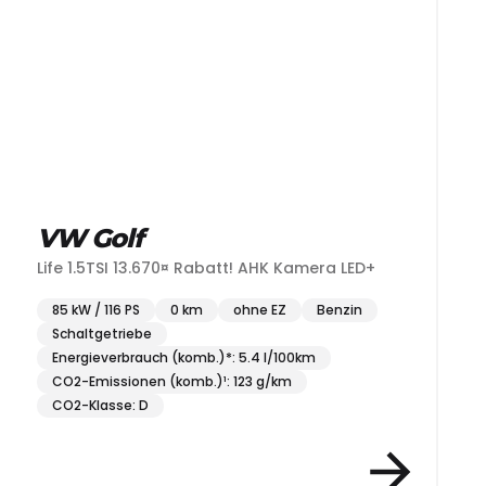
VW Golf
Life 1.5TSI 13.670¤ Rabatt! AHK Kamera LED+
85 kW / 116 PS
0 km
ohne EZ
Benzin
Schaltgetriebe
Energieverbrauch (komb.)*: 5.4 l/100km
CO2-Emissionen (komb.)¹: 123 g/km
CO2-Klasse: D