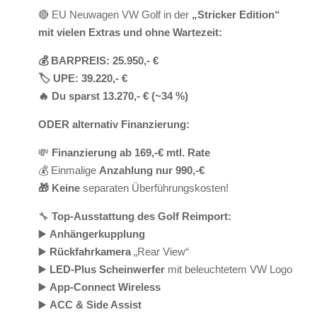
🔴 EU Neuwagen VW Golf in der
„Stricker Edition“
mit vielen Extras und ohne Wartezeit:
💰 BARPREIS: 25.950,- €
🏷️ UPE: 39.220,- €
🔥 Du sparst 13.270,- € (~34 %)
ODER alternativ Finanzierung:
💸
Finanzierung ab 169,-€ mtl. Rate
💰 Einmalige
Anzahlung nur 990,-€
🎁 Keine
separaten Überführungskosten!
🔧
Top-Ausstattung des Golf Reimport:
▶️
Anhängerkupplung
▶️
Rückfahrkamera
„Rear View“
▶️
LED-Plus Scheinwerfer
mit beleuchtetem VW Logo
▶️
App-Connect Wireless
▶️
ACC & Side Assist