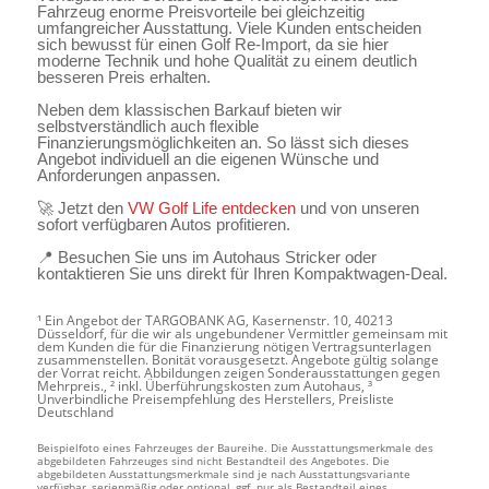
Fahrzeug enorme Preisvorteile bei gleichzeitig
umfangreicher Ausstattung. Viele Kunden entscheiden
sich bewusst für einen Golf Re-Import, da sie hier
moderne Technik und hohe Qualität zu einem deutlich
besseren Preis erhalten.
Neben dem klassischen Barkauf bieten wir
selbstverständlich auch flexible
Finanzierungsmöglichkeiten an. So lässt sich dieses
Angebot individuell an die eigenen Wünsche und
Anforderungen anpassen.
🚀 Jetzt den
VW Golf Life entdecken
und von unseren
sofort verfügbaren Autos profitieren.
📍 Besuchen Sie uns im Autohaus Stricker oder
kontaktieren Sie uns direkt für Ihren Kompaktwagen-Deal.
¹ Ein Angebot der TARGOBANK AG, Kasernenstr. 10, 40213
Düsseldorf, für die wir als ungebundener Vermittler gemeinsam mit
dem Kunden die für die Finanzierung nötigen Vertragsunterlagen
zusammenstellen. Bonität vorausgesetzt. Angebote gültig solange
der Vorrat reicht. Abbildungen zeigen Sonderausstattungen gegen
Mehrpreis., ² inkl. Überführungskosten zum Autohaus, ³
Unverbindliche Preisempfehlung des Herstellers, Preisliste
Deutschland
Beispielfoto eines Fahrzeuges der Baureihe. Die Ausstattungsmerkmale des
abgebildeten Fahrzeuges sind nicht Bestandteil des Angebotes. Die
abgebildeten Ausstattungsmerkmale sind je nach Ausstattungsvariante
verfügbar, serienmäßig oder optional, ggf. nur als Bestandteil eines