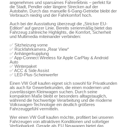
angenehmes und sparsames Fahrerlebnis – perfekt für
die Stadt, Pendler oder längere Strecken auf der
Autobahn. Durch das manuelle 6-Gang-Getriebe bleibt der
Verbrauch niedrig und der Fahrkomfort hoch.
Auch bei der Ausstattung überzeugt die „Stricker EU-
Edition“ auf ganzer Linie. Bereits serienmäßig bietet das
Fahrzeug zahlreiche Highlights, die Komfort, Sicherheit
und Multimedia miteinander verbinden:
✅ Sitzheizung vorne
✅ Rückfahrkamera „Rear View“
✅ Anhängerkupplung
✅ App-Connect Wireless für Apple CarPlay & Android
Auto
✅ Winterpaket
✅ ACC & Side Assist
✅ LED-Plus-Scheinwerfer
Einen VW Golf kaufen eignet sich sowohl für Privatkunden
als auch für Gewerbekunden, die einen modernen und
zuverlässigen Kleinwagen suchen. Durch seine
kompakten Maße bleibt er besonders alltagstauglich,
während die hochwertige Verarbeitung und die moderne
Volkswagen-Technologie ein deutlich größeres
Fahrzeuggefühl vermitteln.
Wer einen VW Golf kaufen möchte, profitiert bei unseren
Fahrzeugen von attraktiven Konditionen und sofortiger
Verfügbarkeit. Gerade als EU Neuwagen bietet das