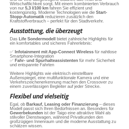
Wirtschaftlichkeit sorgt. Mit einem kombinierten Verbrauch
von nur
5,3 l/100 km
fahren Sie effizient und
kostengünstig. Moderne Technologien wie die
Start-
Stopp-Automatik
reduzieren zusätzlich den
Kraftstoffverbrauch – perfekt für den Stadtverkehr.
Ausstattung, die überzeugt
Das
Life Sondermodell
bietet zahlreiche Highlights für
ein komfortables und sicheres Fahrerlebnis:
✅
Infotainment mit App-Connect Wireless
für nahtlose
Smartphone-Integration
✅
Fahr- und Spurhalteassistenten
für mehr Sicherheit
und entspannte Fahrten
Weitere Highlights wie elektrisch einstellbare
Außenspiegel, eine multifunktionale Kamera und eine
Verkehrszeichenerkennung machen den Crossover zu
einem zuverlässigen Begleiter auf jeder Strecke.
Flexibel und vielseitig
Egal, ob
Barkauf, Leasing oder Finanzierung
– dieses
Modell passt sich Ihren Bedürfnissen an. Besonders für
Gewerbekunden
ist der Taigo eine attraktive Wahl als
stilvoller Dienstwagen, während Privatkunden den
großzügigen Innenraum und die moderne Ausstattung zu
schätzen wissen.