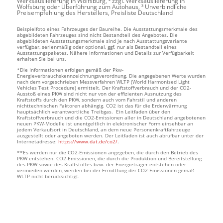
Werksauslieferung in Wolfsburg, ² zzgl. Werksauslieferung in
Wolfsburg oder Überführung zum Autohaus, ³ Unverbindliche
Preisempfehlung des Herstellers, Preisliste Deutschland
Beispielfoto eines Fahrzeuges der Baureihe. Die Ausstattungsmerkmale des
abgebildeten Fahrzeuges sind nicht Bestandteil des Angebotes. Die
abgebildeten Ausstattungsmerkmale sind je nach Ausstattungsvariante
verfügbar, serienmäßig oder optional, ggf. nur als Bestandteil eines
Ausstattungspaketes. Nähere Informationen und Details zur Verfügbarkeit
erhalten Sie bei uns.
*Die Informationen erfolgen gemäß der Pkw-
Energieverbrauchskennzeichnungsverordnung. Die angegebenen Werte wurden
nach dem vorgeschrieben Messverfahren WLTP (World Harmonised Light
Vehicles Test Procedure) ermittelt. Der Kraftstoffverbrauch und der CO2-
Ausstoß eines PKW sind nicht nur von der effizienten Ausnutzung des
Kraftstoffs durch den PKW, sondern auch vom Fahrstil und anderen
nichttechnischen Faktoren abhängig. CO2 ist das für die Erderwärmung
hauptsächlich verantwortliche Treibgas. Ein Leitfaden über den
Kraftstoffverbrauch und die CO2-Emissionen aller in Deutschland angebotenen
neuen PKW-Modelle ist unentgeltlich in elektronischer Form einsehbar an
jedem Verkaufsort in Deutschland, an dem neue Personenkraftfahrzeuge
ausgestellt oder angeboten werden. Der Leitfaden ist auch abrufbar unter der
Internetadresse:
https://www.dat.de/co2/
.
**Es werden nur die CO2-Emissionen angegeben, die durch den Betrieb des
PKW entstehen. CO2-Emissionen, die durch die Produktion und Bereitstellung
des PKW sowie des Kraftstoffes bzw. der Energieträger entstehen oder
vermieden werden, werden bei der Ermittlung der CO2-Emissionen gemäß
WLTP nicht berücksichtigt.