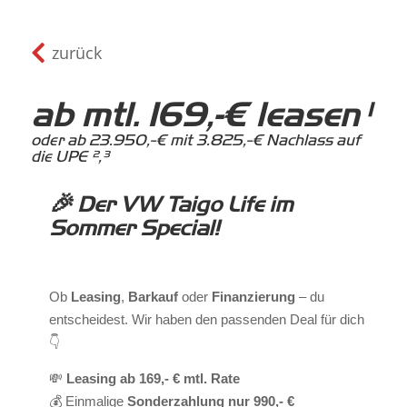

zurück
ab mtl. 169,-€ leasen¹
oder ab 23.950,-€ mit 3.825,-€ Nachlass auf
die UPE ²,³
🎉
Der VW Taigo Life im
Sommer Special!
Ob
Leasing
,
Barkauf
oder
Finanzierung
– du
entscheidest. Wir haben den passenden Deal für dich
👇
💸
Leasing ab 169,- € mtl. Rate
💰 Einmalige
Sonderzahlung nur 990,- €