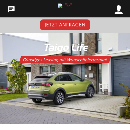
JETZT ANFRAGEN
Taigo Life
Günstiges Leasing mit Wunschliefertermin!