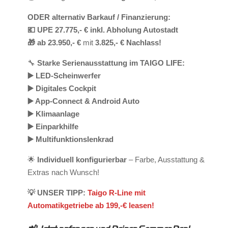
ODER alternativ Barkauf / Finanzierung:
💶 UPE 27.775,- € inkl. Abholung Autostadt
🎁 ab 23.950,- €
mit
3.825,- € Nachlass!
🔧
Starke Serienausstattung im TAIGO LIFE:
▶️ LED-Scheinwerfer
▶️ Digitales Cockpit
▶️ App-Connect & Android Auto
▶️ Klimaanlage
▶️ Einparkhilfe
▶️ Multifunktionslenkrad
🌟
Individuell konfigurierbar
– Farbe, Ausstattung &
Extras nach Wunsch!
💡 UNSER TIPP:
Taigo R-Line mit
Automatikgetriebe ab 199,-€ leasen!