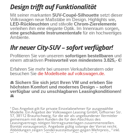
Design trifft auf Funktionalität
Mit seiner markanten
SUV-Coupé-Silhouette
setzt dieser
Volkswagen neue Maßstäbe im Design. Highlights wie
,
LED-Rückleuchten
und stilvolle
Chrom-Zierelemente
verleihen ihm eine elegante Optik. Im Innenraum sorgen
,
eine geschäumte Instrumententafe
für ein hochwertiges
Ambiente.
Ihr neuer City-SUV – sofort verfügbar!
Profitieren Sie von unserem
sofortigen bestellbaren
und
einem attraktiven
Preisvorteil von mindestens 3.825,- €
!
Erfahren Sie mehr bei unseren Verkaufsberatern oder
besuchen Sie
die Modellseite auf volkswagen.de.
🚘
Sichern Sie sich jetzt Ihren VW und erleben Sie
höchsten Komfort und modernes Design – sofort
verfügbar und zu unschlagbaren Leasingkonditionen!
🚘
¹ Das Angebot gilt für private Einzelabnehmer für ausgewählte
Modelle. Ein Angebot der Volkswagen Leasing GmbH, Gifhorner Str.
57, 38112 Braunschweig, für die wir als ungebundener Vermittler
gemeinsam mit dem Kunden die für den Abschluss des
Leasingvertrags nötigen Vertragsunterlagen zusammenstellen.
Bonität vorausgesetzt. Angebote gültig solange der Vorrat reicht.
Abbildungen zeigen Sonderausstattungen gegen Mehrpreis., ² inkl.