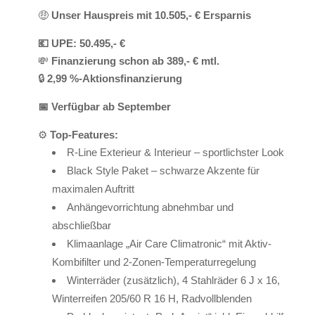
🤑
Unser Hauspreis mit 10.505,- € Ersparnis
💶 UPE: 50.495,- €
💸
Finanzierung schon ab 389,- € mtl.
🔒
2,99 %-Aktionsfinanzierung
📅 Verfügbar ab September
⚙️
Top-Features:
R-Line Exterieur & Interieur – sportlichster Look
Black Style Paket – schwarze Akzente für
maximalen Auftritt
Anhängevorrichtung abnehmbar und
abschließbar
Klimaanlage „Air Care Climatronic“ mit Aktiv-
Kombifilter und 2-Zonen-Temperaturregelung
Winterräder (zusätzlich), 4 Stahlräder 6 J x 16,
Winterreifen 205/60 R 16 H, Radvollblenden