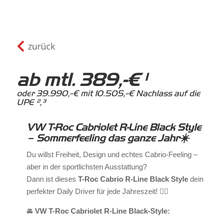

zurück
ab mtl. 389,-€¹
oder 39.990,-€ mit 10.505,-€ Nachlass auf die
UPE ²,³
VW T-Roc Cabriolet R-Line Black Style
– Sommerfeeling das ganze Jahr☀️
Du willst Freiheit, Design und echtes Cabrio-Feeling –
aber in der sportlichsten Ausstattung?
Dann ist dieses
T-Roc Cabrio R-Line Black Style
dein
perfekter Daily Driver für jede Jahreszeit! ❤️‍🔥
🚘
VW T-Roc Cabriolet R-Line Black-Style: