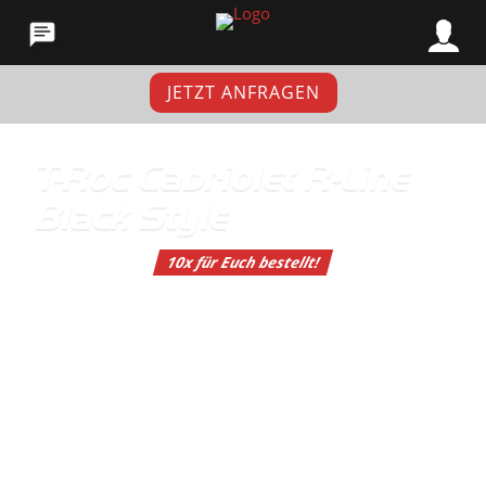
JETZT ANFRAGEN
T-Roc Cabriolet R-Line
Black Style
10x für Euch bestellt!