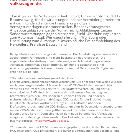
volkswagen.de
.
¹ Ein Angebot der Volkswagen Bank GmbH, Gifhorner Str. 57, 38112
Braunschweig, für die wir als ungebundener Vermittler gemeinsam
mit dem Kunden die für die Finanzierung nötigen
Vertragsunterlagen zusammenstellen. Bonität vorausgesetzt.
Angebote gültig solange der Vorrat reicht. Abbildungen zeigen
Sonderausstattungen gegen Mehrpreis., ² inkl. Überführungskosten
zum Autohaus, ² zzgl. Werksauslieferung in Wolfsburg oder
Überführung zum Autohaus, ³ Unverbindliche Preisempfehlung des
Herstellers, Preisliste Deutschland
Beispielfoto eines Fahrzeuges der Baureihe. Die Ausstattungsmerkmale des
abgebildeten Fahrzeuges sind nicht Bestandteil des Angebotes. Die
abgebildeten Ausstattungsmerkmale sind je nach Ausstattungsvariante
verfügbar, serienmäßig oder optional, ggf. nur als Bestandteil eines
Ausstattungspaketes. Nähere Informationen und Details zur Verfügbarkeit
erhalten Sie bei uns.
*Die Informationen erfolgen gemäß der Pkw-
Energieverbrauchskennzeichnungsverordnung. Die angegebenen Werte wurden
nach dem vorgeschrieben Messverfahren WLTP (World Harmonised Light
Vehicles Test Procedure) ermittelt. Der Kraftstoffverbrauch und der CO2-
Ausstoß eines PKW sind nicht nur von der effizienten Ausnutzung des
Kraftstoffs durch den PKW, sondern auch vom Fahrstil und anderen
nichttechnischen Faktoren abhängig. CO2 ist das für die Erderwärmung
hauptsächlich verantwortliche Treibgas. Ein Leitfaden über den
Kraftstoffverbrauch und die CO2-Emissionen aller in Deutschland angebotenen
neuen PKW-Modelle ist unentgeltlich in elektronischer Form einsehbar an
jedem Verkaufsort in Deutschland, an dem neue Personenkraftfahrzeuge
ausgestellt oder angeboten werden. Der Leitfaden ist auch abrufbar unter der
Internetadresse:
https://www.dat.de/co2/
.
**Es werden nur die CO2-Emissionen angegeben, die durch den Betrieb des
PKW entstehen. CO2-Emissionen, die durch die Produktion und Bereitstellung